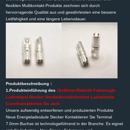
flexiblen Multikontakt-Produkte zeichnen sich durch
hervorragende Qualität aus und gewährleisten eine bessere
Leitfähigkeit und eine längere Lebensdauer.
Produktbeschreibung
：
1.Produkteinführung des
18
x
6
6
mm
Elektrik
l Fahrzeug
le
Ladestapel
Stecker
Steckerkontaktbuchse Ladepistole
C
onn
Kontaktieren Sie Jack
Unsere aufwendig entworfenen und produzierten Produkte
Neue Energieladesäule
Stecker
Kontaktieren Sie Terminal
7.0
mm-Buchse
ist technologieführend in der Branche.
Es eignet