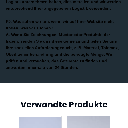
Logistikunternehmen haben, dies mitteilen und wir werden
entsprechend Ihrer angegebenen Logistik versenden.
F5: Was sollen wir tun, wenn wir auf Ihrer Website nicht
finden, was wir suchen?
A: Wenn Sie Zeichnungen, Muster oder Produktbilder
haben, senden Sie uns diese gerne zu und teilen Sie uns
Ihre speziellen Anforderungen mit, z. B. Material, Toleranz,
Oberflächenbehandlung und die benötigte Menge. Wir
prüfen und versuchen, das Gesuchte zu finden und
antworten innerhalb von 24 Stunden.
Verwandte Produkte