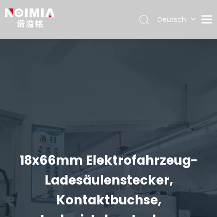
Deutsch
English
简体中文
Español
日本語
18x66mm Elektrofahrzeug-
Ladesäulenstecker,
Kontaktbuchse,