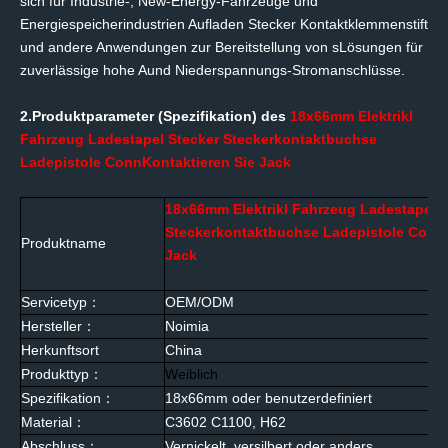
sich für Industrie-, New-Energy-Fahrzeuge und
Energiespeicherindustrien
Aufladen
Stecker
Kontaktklemmenstift
und andere Anwendungen zur Bereitstellung von s
Lösungen für
zuverlässige hohe A
und Niederspannungs-Stromanschlüsse.
2.Produktparameter (Spezifikation) des
18
x
6
6
mm
Elektrik
l
Fahrzeug
Ladestapel
Stecker
Steckerkontaktbuchse
Ladepistole C
onn
Kontaktieren Sie Jack
18
x
6
6
mm
Elektrik
l Fahrzeug
Ladestapel
S
Steckerkontaktbuchse Ladepistole C
onn
Produktname
Jack
Servicetyp
：
OEM/ODM
Hersteller
：
Noimia
Herkunftsort
China
Produkttyp
：
Weiblich
Spezifikation
：
18x6
6
mm
oder benutzerdefiniert
Material
：
C3602
C1100, H62
Abschluss
：
Vernickelt, versilbert oder anders