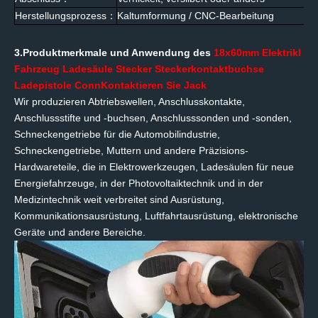
Herstellungsprozess
：
Kaltumformung / CNC-Bearbeitung
3.Produktmerkmale und Anwendung des
18
x
60mm
Elektrik
l
Fahrzeug
Ladesäule
Stecker
Steckerkontaktbuchse
Ladepistole C
onn
Kontaktieren Sie Jack
Wir produzieren Abtriebswellen, Anschlusskontakte,
Anschlussstifte und -buchsen, Anschlusssonden und -sonden,
Schneckengetriebe für die Automobilindustrie,
Schneckengetriebe, Muttern und andere Präzisions-
Hardwareteile, die in Elektrowerkzeugen, Ladesäulen für neue
Energiefahrzeuge, in der Photovoltaiktechnik und in der
Medizintechnik weit verbreitet sind Ausrüstung,
Kommunikationsausrüstung, Luftfahrtausrüstung, elektronische
Geräte und andere Bereiche.