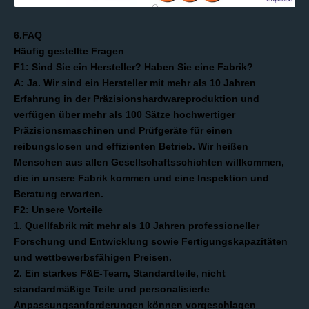
6.
FAQ
Häufig gestellte Fragen
F1: Sind Sie ein Hersteller? Haben Sie eine Fabrik?
A: Ja. Wir sind ein Hersteller mit mehr als 10 Jahren
Erfahrung in der Präzisionshardwareproduktion und
verfügen über mehr als 100 Sätze hochwertiger
Präzisionsmaschinen und Prüfgeräte für einen
reibungslosen und effizienten Betrieb. Wir heißen
Menschen aus allen Gesellschaftsschichten willkommen,
die in unsere Fabrik kommen und eine Inspektion und
Beratung erwarten.
F2: Unsere Vorteile
1. Quellfabrik mit mehr als 10 Jahren professioneller
Forschung und Entwicklung sowie Fertigungskapazitäten
und wettbewerbsfähigen Preisen.
2. Ein starkes F&E-Team, Standardteile, nicht
standardmäßige Teile und personalisierte
Anpassungsanforderungen können vorgeschlagen