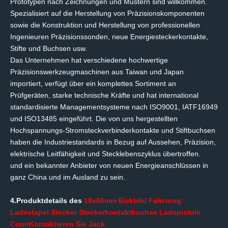
Prototypen nach Zeichnungen und Mustern sind willkommen.
Spezialisiert auf die Herstellung von Präzisionskomponenten
sowie die Konstruktion und Herstellung von professionellen
Ingenieuren
Präzisionssonden, neue Energiesteckerkontakte,
Stifte und Buchsen usw.
Das Unternehmen hat verschiedene hochwertige
Präzisionswerkzeugmaschinen aus Taiwan und Japan
importiert, verfügt über ein komplettes Sortiment an
Prüfgeräten, starke technische Kräfte und hat international
standardisierte Managementsysteme nach ISO9001, IATF16949
und ISO13485 eingeführt. Die von uns hergestellten
Hochspannungs-Stromsteckverbinderkontakte und Stiftbuchsen
haben die Industriestandards in Bezug auf Aussehen, Präzision,
elektrische Leitfähigkeit und Stecklebenszyklus übertroffen.
und ein bekannter Anbieter von neuen Energieanschlüssen in
ganz China und im Ausland zu sein.
4.
Produktdetails des
18
x
6
6
mm
Elektrik
l Fahrzeug
Ladestapel
Stecker
Steckerkontaktbuchse Ladepistole
C
onn
Kontaktieren Sie Jack