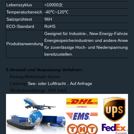
Lebenszyklus
>10000
次
Temperaturbereich
-40
~120
℃
℃
Salzsprühtest
96H
ECO-Standard
RoHS
Geeignet für Industrie-, New-Energy-Fahrzeug
Energiespeicherindustrien und andere Anwen
Produktanwendung
für zuverlässige Hoch- und Niederspannungs-
bereitzustellen.
5
.Versand und Verpackung
Verfahren:
Pack
ing
:Blisterschale+Karton
See- oder Luftfracht
，
Auf Anfrage
Lieferung:
Mindestbestellmenge: 1000 Stück