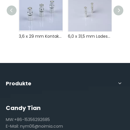
3,6 x 29 mm Kontaktbuchse für Ladesäulen-Anschluss für Elektrofahrzeuge, Kontaktbuchse für Ladepistolen-Anschluss
6,0 x 31,5 mm Ladesäule für Elektrofahrzeuge, Stecker, Kontakt, EV-Pin
Produkte
Candy Tian
MW:+86-15356292685
E-Mail:
nym06@noimia.com