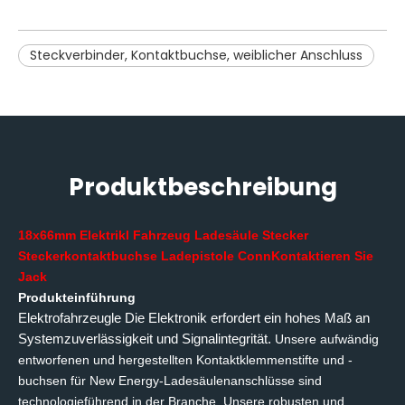
Steckverbinder, Kontaktbuchse, weiblicher Anschluss
Produktbeschreibung
18
x
6
6
mm
Elektrik
l Fahrzeug
Ladesäule
Stecker
Steckerkontaktbuchse
Ladepistole
C
onn
Kontaktieren Sie
Jack
Produkteinführung
Elektrofahrzeug
le
Die Elektronik erfordert ein hohes Maß an
Systemzuverlässigkeit und Signalintegrität.
Unsere aufwändig
entworfenen und hergestellten Kontaktklemmenstifte und -
buchsen für New Energy-Ladesäulenanschlüsse sind
technologieführend in der Branche. Unsere robusten und