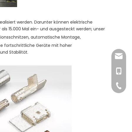
alisiert werden. Darunter können elektrische
ls 15.000 Mal ein- und ausgesteckt werden; unser
isionsschnitzen, automatische Montage,
e fortschrittliche Geräte mit hoher
nd Stabilität.
nym06
nym08
+86-15
+86-13
+86-76