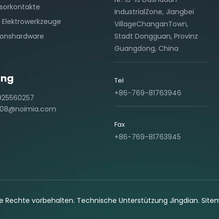
sorkontakte
IndustrialZone, Jiangbei
 Elektrowerkzeuge
VillageChanganTown,
ionshardware
Stadt Dongguan, Provinz
Guangdong, China
ang
Tel
+86-769-81763946
925560257
08@noimia.com
Fax
+86-769-81763945
lle Rechte vorbehalten. Technische Unterstützung
Jingdian
.
Site